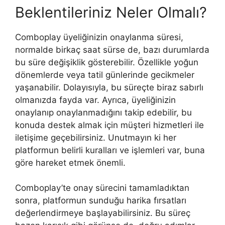
Beklentileriniz Neler Olmalı?
Comboplay üyeliğinizin onaylanma süresi,
normalde birkaç saat sürse de, bazı durumlarda
bu süre değişiklik gösterebilir. Özellikle yoğun
dönemlerde veya tatil günlerinde gecikmeler
yaşanabilir. Dolayısıyla, bu süreçte biraz sabırlı
olmanızda fayda var. Ayrıca, üyeliğinizin
onaylanıp onaylanmadığını takip edebilir, bu
konuda destek almak için müşteri hizmetleri ile
iletişime geçebilirsiniz. Unutmayın ki her
platformun belirli kuralları ve işlemleri var, buna
göre hareket etmek önemli.
Comboplay’te onay sürecini tamamladıktan
sonra, platformun sunduğu harika fırsatları
değerlendirmeye başlayabilirsiniz. Bu süreç