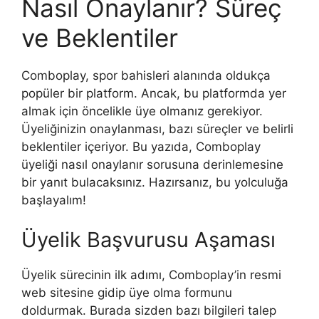
Nasıl Onaylanır? Süreç
ve Beklentiler
Comboplay, spor bahisleri alanında oldukça
popüler bir platform. Ancak, bu platformda yer
almak için öncelikle üye olmanız gerekiyor.
Üyeliğinizin onaylanması, bazı süreçler ve belirli
beklentiler içeriyor. Bu yazıda, Comboplay
üyeliği nasıl onaylanır sorusuna derinlemesine
bir yanıt bulacaksınız. Hazırsanız, bu yolculuğa
başlayalım!
Üyelik Başvurusu Aşaması
Üyelik sürecinin ilk adımı, Comboplay’in resmi
web sitesine gidip üye olma formunu
doldurmak. Burada sizden bazı bilgileri talep