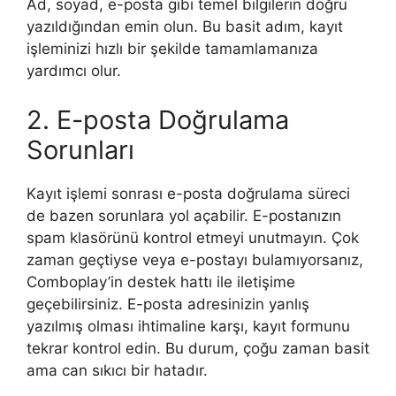
Ad, soyad, e-posta gibi temel bilgilerin doğru
yazıldığından emin olun. Bu basit adım, kayıt
işleminizi hızlı bir şekilde tamamlamanıza
yardımcı olur.
2. E-posta Doğrulama
Sorunları
Kayıt işlemi sonrası e-posta doğrulama süreci
de bazen sorunlara yol açabilir. E-postanızın
spam klasörünü kontrol etmeyi unutmayın. Çok
zaman geçtiyse veya e-postayı bulamıyorsanız,
Comboplay’in destek hattı ile iletişime
geçebilirsiniz. E-posta adresinizin yanlış
yazılmış olması ihtimaline karşı, kayıt formunu
tekrar kontrol edin. Bu durum, çoğu zaman basit
ama can sıkıcı bir hatadır.