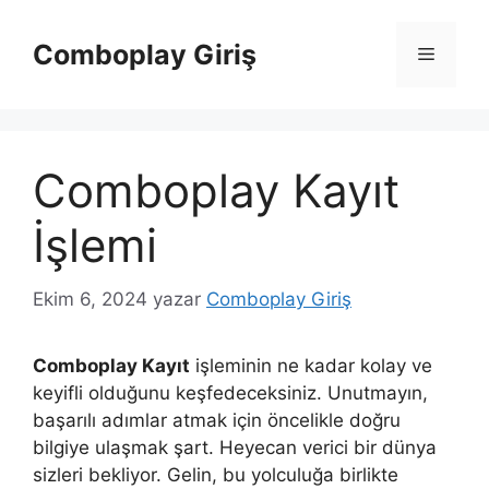
İçeriğe
atla
Comboplay Giriş
Menü
Comboplay Kayıt
İşlemi
Ekim 6, 2024
yazar
Comboplay Giriş
Comboplay Kayıt
işleminin ne kadar kolay ve
keyifli olduğunu keşfedeceksiniz. Unutmayın,
başarılı adımlar atmak için öncelikle doğru
bilgiye ulaşmak şart. Heyecan verici bir dünya
sizleri bekliyor. Gelin, bu yolculuğa birlikte