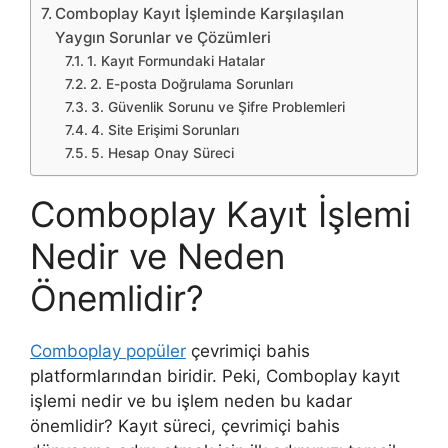
Comboplay Kayıt İşleminde Karşılaşılan
Yaygın Sorunlar ve Çözümleri
1. Kayıt Formundaki Hatalar
2. E-posta Doğrulama Sorunları
3. Güvenlik Sorunu ve Şifre Problemleri
4. Site Erişimi Sorunları
5. Hesap Onay Süreci
Comboplay Kayıt İşlemi
Nedir ve Neden
Önemlidir?
Comboplay popüler
çevrimiçi bahis
platformlarından biridir. Peki, Comboplay kayıt
işlemi nedir ve bu işlem neden bu kadar
önemlidir? Kayıt süreci, çevrimiçi bahis