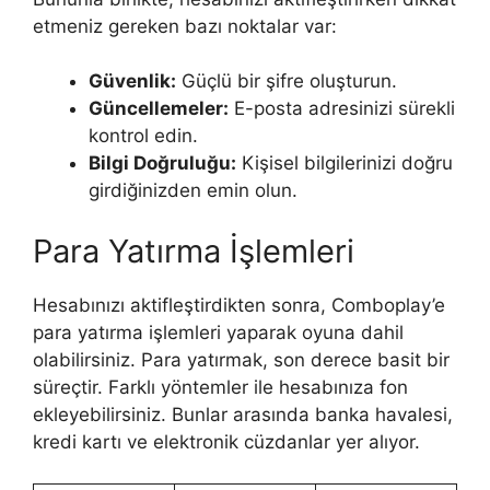
etmeniz gereken bazı noktalar var:
Güvenlik:
Güçlü bir şifre oluşturun.
Güncellemeler:
E-posta adresinizi sürekli
kontrol edin.
Bilgi Doğruluğu:
Kişisel bilgilerinizi doğru
girdiğinizden emin olun.
Para Yatırma İşlemleri
Hesabınızı aktifleştirdikten sonra, Comboplay’e
para yatırma işlemleri yaparak oyuna dahil
olabilirsiniz. Para yatırmak, son derece basit bir
süreçtir. Farklı yöntemler ile hesabınıza fon
ekleyebilirsiniz. Bunlar arasında banka havalesi,
kredi kartı ve elektronik cüzdanlar yer alıyor.