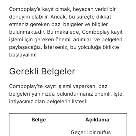
Comboplay’e kayıt olmak, heyecan verici bir
deneyim olabilir. Ancak, bu süreçte dikkat
etmeniz gereken bazı belgeler ve bilgiler
bulunmaktadır. Bu makalede, Comboplay kayıt
işlemi için gereken önemli adımları ve belgeleri
paylaşacağız. İsterseniz, bu yolculuğa birlikte
başlayalım!
Gerekli Belgeler
Comboplay’te kayıt işlemi yaparken, bazı
belgeleri yanınızda bulundurmanız önemli. İşte,
ihtiyacınız olan belgelerin listesi:
Belge
Açıklama
Geçerli bir nüfus