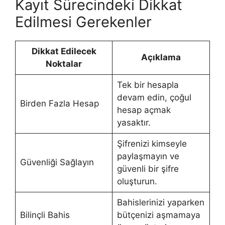
Kayıt Sürecindeki Dikkat
Edilmesi Gerekenler
Dikkat Edilecek
Açıklama
Noktalar
Tek bir hesapla
devam edin, çoğul
Birden Fazla Hesap
hesap açmak
yasaktır.
Şifrenizi kimseyle
paylaşmayın ve
Güvenliği Sağlayın
güvenli bir şifre
oluşturun.
Bahislerinizi yaparken
Bilinçli Bahis
bütçenizi aşmamaya