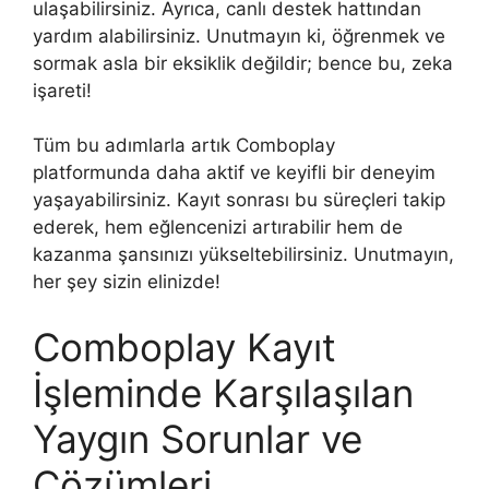
ulaşabilirsiniz. Ayrıca, canlı destek hattından
yardım alabilirsiniz. Unutmayın ki, öğrenmek ve
sormak asla bir eksiklik değildir; bence bu, zeka
işareti!
Tüm bu adımlarla artık Comboplay
platformunda daha aktif ve keyifli bir deneyim
yaşayabilirsiniz. Kayıt sonrası bu süreçleri takip
ederek, hem eğlencenizi artırabilir hem de
kazanma şansınızı yükseltebilirsiniz. Unutmayın,
her şey sizin elinizde!
Comboplay Kayıt
İşleminde Karşılaşılan
Yaygın Sorunlar ve
Çözümleri