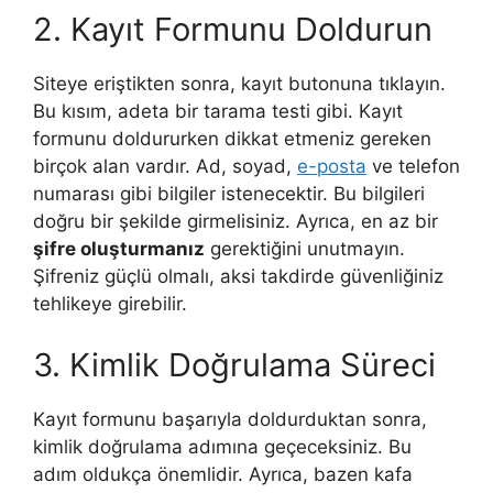
2. Kayıt Formunu Doldurun
Siteye eriştikten sonra, kayıt butonuna tıklayın.
Bu kısım, adeta bir tarama testi gibi. Kayıt
formunu doldururken dikkat etmeniz gereken
birçok alan vardır. Ad, soyad,
e-posta
ve telefon
numarası gibi bilgiler istenecektir. Bu bilgileri
doğru bir şekilde girmelisiniz. Ayrıca, en az bir
şifre oluşturmanız
gerektiğini unutmayın.
Şifreniz güçlü olmalı, aksi takdirde güvenliğiniz
tehlikeye girebilir.
3. Kimlik Doğrulama Süreci
Kayıt formunu başarıyla doldurduktan sonra,
kimlik doğrulama adımına geçeceksiniz. Bu
adım oldukça önemlidir. Ayrıca, bazen kafa