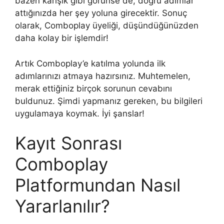
bazen karışık gibi görünse de, doğru adımlar
attığınızda her şey yoluna girecektir. Sonuç
olarak, Comboplay üyeliği, düşündüğünüzden
daha kolay bir işlemdir!
Artık Comboplay’e katılma yolunda ilk
adımlarınızı atmaya hazırsınız. Muhtemelen,
merak ettiğiniz birçok sorunun cevabını
buldunuz. Şimdi yapmanız gereken, bu bilgileri
uygulamaya koymak. İyi şanslar!
Kayıt Sonrası
Comboplay
Platformundan Nasıl
Yararlanılır?