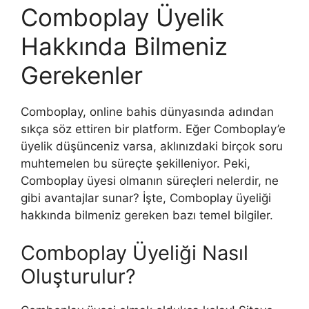
Comboplay Üyelik
Hakkında Bilmeniz
Gerekenler
Comboplay, online bahis dünyasında adından
sıkça söz ettiren bir platform. Eğer Comboplay’e
üyelik düşünceniz varsa, aklınızdaki birçok soru
muhtemelen bu süreçte şekilleniyor. Peki,
Comboplay üyesi olmanın süreçleri nelerdir, ne
gibi avantajlar sunar? İşte, Comboplay üyeliği
hakkında bilmeniz gereken bazı temel bilgiler.
Comboplay Üyeliği Nasıl
Oluşturulur?