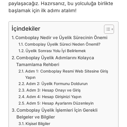
paylaşacağız. Hazırsanız, bu yolculuğa birlikte
başlamak için ilk adımı atalım!
İçindekiler
Comboplay Nedir ve Üyelik Sürecinin Önemi
Comboplay Üyelik Süreci Neden Önemli?
Üyelik Sonrası Yolu İyi Belirlemek
Comboplay Üyelik Adımlarını Kolayca
Tamamlama Rehberi
Adım 1: Comboplay Resmi Web Sitesine Giriş
Yapın
Adım 2: Üyelik Formunu Doldurun
Adım 3: Hesap Onayı ve Giriş
Adım 4: Hesap Girişinizi Yapın
Adım 5: Hesap Ayarlarını Düzenleyin
Comboplay Üyelik İşlemleri İçin Gerekli
Belgeler ve Bilgiler
Kişisel Bilgiler