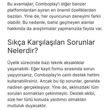
Bu avantajlar, Comboplay’i diğer benzer
platformlardan ayıran en önemli özelliklerden
bazıları. Yine de, her oyuncunun deneyimi farklı
olabilir. Bu nedenle, bahsi geçmeyen alanlar
hakkında da araştırmalar yapmanızda fayda var.
Sıkça Karşılaşılan Sorunlar
Nelerdir?
Üyelik sürecinde bazı teknik aksaklıklar
yaşanabilir. Eğer kayıt formu sırasında sorun
yaşıyorsanız, Comboplay’in canlı destek hattını
kullanabilirsiniz. Ancak bu tip sorunlar, genelde
nadiren gerçekleşiyor. Yine de, aklınızdaki tüm
soruları sormaktan çekinmeyin. Destek ekibi,
size her türlü konuda yardımcı olmaktan
mutluluk duyacaktır.