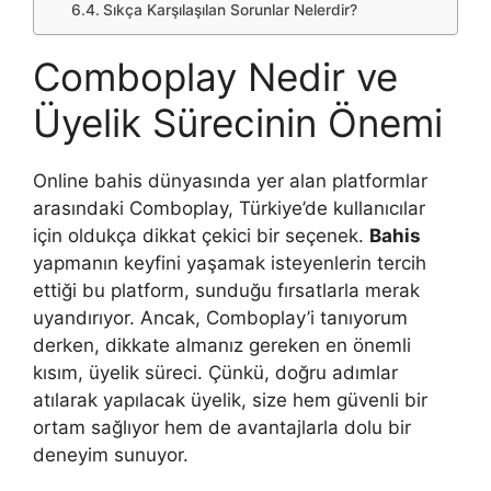
Sıkça Karşılaşılan Sorunlar Nelerdir?
Comboplay Nedir ve
Üyelik Sürecinin Önemi
Online bahis dünyasında yer alan platformlar
arasındaki Comboplay, Türkiye’de kullanıcılar
için oldukça dikkat çekici bir seçenek.
Bahis
yapmanın keyfini yaşamak isteyenlerin tercih
ettiği bu platform, sunduğu fırsatlarla merak
uyandırıyor. Ancak, Comboplay’i tanıyorum
derken, dikkate almanız gereken en önemli
kısım, üyelik süreci. Çünkü, doğru adımlar
atılarak yapılacak üyelik, size hem güvenli bir
ortam sağlıyor hem de avantajlarla dolu bir
deneyim sunuyor.