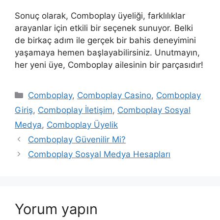
Sonuç olarak, Comboplay üyeliği, farklılıklar
arayanlar için etkili bir seçenek sunuyor. Belki
de birkaç adım ile gerçek bir bahis deneyimini
yaşamaya hemen başlayabilirsiniz. Unutmayın,
her yeni üye, Comboplay ailesinin bir parçasıdır!
Kategoriler
Comboplay
,
Comboplay Casino
,
Comboplay
Giriş
,
Comboplay İletişim
,
Comboplay Sosyal
Medya
,
Comboplay Üyelik
Comboplay Güvenilir Mi?
Comboplay Sosyal Medya Hesapları
Yorum yapın