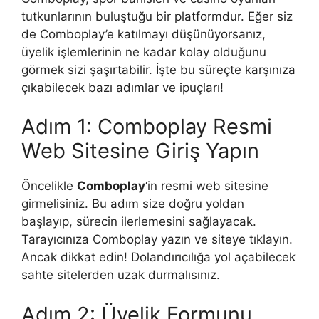
tutkunlarının buluştuğu bir platformdur. Eğer siz
de Comboplay’e katılmayı düşünüyorsanız,
üyelik işlemlerinin ne kadar kolay olduğunu
görmek sizi şaşırtabilir. İşte bu süreçte karşınıza
çıkabilecek bazı adımlar ve ipuçları!
Adım 1: Comboplay Resmi
Web Sitesine Giriş Yapın
Öncelikle
Comboplay
‘in resmi web sitesine
girmelisiniz. Bu adım size doğru yoldan
başlayıp, sürecin ilerlemesini sağlayacak.
Tarayıcınıza Comboplay yazın ve siteye tıklayın.
Ancak dikkat edin! Dolandırıcılığa yol açabilecek
sahte sitelerden uzak durmalısınız.
Adım 2: Üyelik Formunu