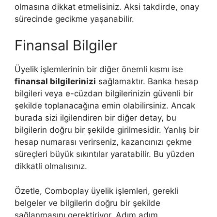
olmasına dikkat etmelisiniz. Aksi takdirde, onay
sürecinde gecikme yaşanabilir.
Finansal Bilgiler
Üyelik işlemlerinin bir diğer önemli kısmı ise
finansal bilgilerinizi
sağlamaktır. Banka hesap
bilgileri veya e-cüzdan bilgilerinizin güvenli bir
şekilde toplanacağına emin olabilirsiniz. Ancak
burada sizi ilgilendiren bir diğer detay, bu
bilgilerin doğru bir şekilde girilmesidir. Yanlış bir
hesap numarası verirseniz, kazancınızı çekme
süreçleri büyük sıkıntılar yaratabilir. Bu yüzden
dikkatli olmalısınız.
Özetle, Comboplay üyelik işlemleri, gerekli
belgeler ve bilgilerin doğru bir şekilde
sağlanmasını gerektiriyor. Adım adım