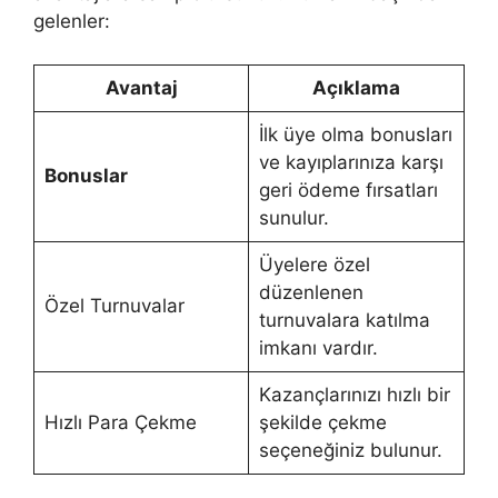
gelenler:
Avantaj
Açıklama
İlk üye olma bonusları
ve kayıplarınıza karşı
Bonuslar
geri ödeme fırsatları
sunulur.
Üyelere özel
düzenlenen
Özel Turnuvalar
turnuvalara katılma
imkanı vardır.
Kazançlarınızı hızlı bir
Hızlı Para Çekme
şekilde çekme
seçeneğiniz bulunur.