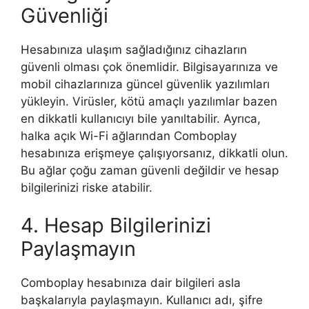
Güvenliği
Hesabınıza ulaşım sağladığınız cihazların
güvenli olması çok önemlidir. Bilgisayarınıza ve
mobil cihazlarınıza güncel güvenlik yazılımları
yükleyin. Virüsler, kötü amaçlı yazılımlar bazen
en dikkatli kullanıcıyı bile yanıltabilir. Ayrıca,
halka açık Wi-Fi ağlarından Comboplay
hesabınıza erişmeye çalışıyorsanız, dikkatli olun.
Bu ağlar çoğu zaman güvenli değildir ve hesap
bilgilerinizi riske atabilir.
4. Hesap Bilgilerinizi
Paylaşmayın
Comboplay hesabınıza dair bilgileri asla
başkalarıyla paylaşmayın. Kullanıcı adı, şifre