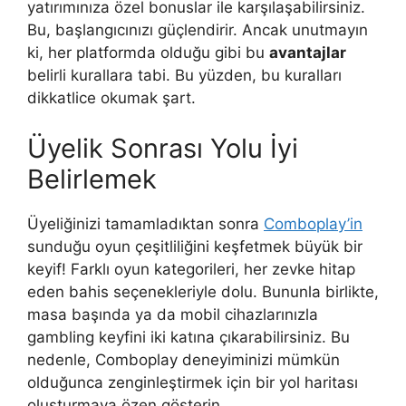
yatırımınıza özel bonuslar ile karşılaşabilirsiniz.
Bu, başlangıcınızı güçlendirir. Ancak unutmayın
ki, her platformda olduğu gibi bu
avantajlar
belirli kurallara tabi. Bu yüzden, bu kuralları
dikkatlice okumak şart.
Üyelik Sonrası Yolu İyi
Belirlemek
Üyeliğinizi tamamladıktan sonra
Comboplay’in
sunduğu oyun çeşitliliğini keşfetmek büyük bir
keyif! Farklı oyun kategorileri, her zevke hitap
eden bahis seçenekleriyle dolu. Bununla birlikte,
masa başında ya da mobil cihazlarınızla
gambling keyfini iki katına çıkarabilirsiniz. Bu
nedenle, Comboplay deneyiminizi mümkün
olduğunca zenginleştirmek için bir yol haritası
oluşturmaya özen gösterin.