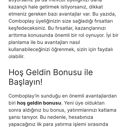
kazançlı hale getirmek istiyorsanız, dikkat
etmeniz gereken bazı avantajlar var. Bu yazıda,
Comboplay üyeliğinizin size sağladığı fırsatları
keşfedeceksiniz. Bu fırsatlar, kazançlarınızı
arttırma konusunda önemli bir rol oynuyor. İyi bir
planlama ile bu avantajları nasıl
kullanabileceğinizi öğrenmek, sizin için faydalı
olabilir.
Hoş Geldin Bonusu ile
Başlayın!
Comboplay’in sunduğu en önemli avantajlardan
biri
hoş geldin bonusu
. Yeni üye olduktan
sonra aldığınız bu bonus, yatırımlarınızı katlama
şansı tanıyor. Bu nedenle, hesabınıza
yapacağınız ilk para yatırma işlemi sırasında