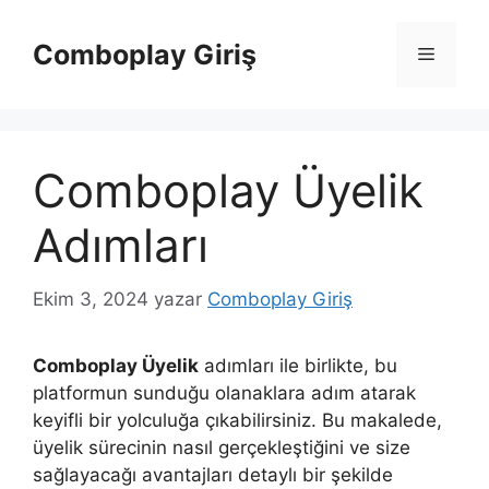
İçeriğe
atla
Comboplay Giriş
Menü
Comboplay Üyelik
Adımları
Ekim 3, 2024
yazar
Comboplay Giriş
Comboplay Üyelik
adımları ile birlikte, bu
platformun sunduğu olanaklara adım atarak
keyifli bir yolculuğa çıkabilirsiniz. Bu makalede,
üyelik sürecinin nasıl gerçekleştiğini ve size
sağlayacağı avantajları detaylı bir şekilde