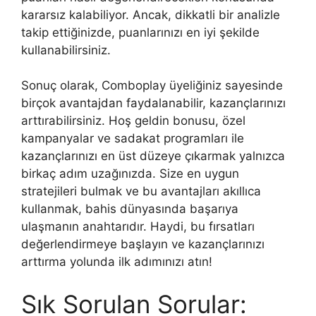
kararsız kalabiliyor. Ancak, dikkatli bir analizle
takip ettiğinizde, puanlarınızı en iyi şekilde
kullanabilirsiniz.
Sonuç olarak, Comboplay üyeliğiniz sayesinde
birçok avantajdan faydalanabilir, kazançlarınızı
arttırabilirsiniz. Hoş geldin bonusu, özel
kampanyalar ve sadakat programları ile
kazançlarınızı en üst düzeye çıkarmak yalnızca
birkaç adım uzağınızda. Size en uygun
stratejileri bulmak ve bu avantajları akıllıca
kullanmak, bahis dünyasında başarıya
ulaşmanın anahtarıdır. Haydi, bu fırsatları
değerlendirmeye başlayın ve kazançlarınızı
arttırma yolunda ilk adımınızı atın!
Sık Sorulan Sorular: