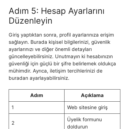
Adım 5: Hesap Ayarlarını
Düzenleyin
Giriş yaptıktan sonra, profil ayarlarınıza erişim
sağlayın. Burada kişisel bilgilerinizi, güvenlik
ayarlarınızı ve diğer önemli detayları
güncelleyebilirsiniz. Unutmayın ki hesabınızın
güvenliği için güçlü bir şifre belirlemek oldukça
mühimdir. Ayrıca, iletişim tercihlerinizi de
buradan ayarlayabilirsiniz.
Adım
Açıklama
1
Web sitesine giriş
Üyelik formunu
2
doldurun