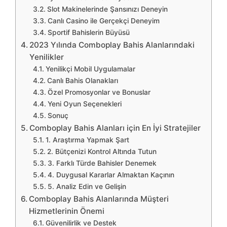
Slot Makinelerinde Şansınızı Deneyin
Canlı Casino ile Gerçekçi Deneyim
Sportif Bahislerin Büyüsü
2023 Yılında Comboplay Bahis Alanlarındaki
Yenilikler
Yenilikçi Mobil Uygulamalar
Canlı Bahis Olanakları
Özel Promosyonlar ve Bonuslar
Yeni Oyun Seçenekleri
Sonuç
Comboplay Bahis Alanları için En İyi Stratejiler
1. Araştırma Yapmak Şart
2. Bütçenizi Kontrol Altında Tutun
3. Farklı Türde Bahisler Denemek
4. Duygusal Kararlar Almaktan Kaçının
5. Analiz Edin ve Gelişin
Comboplay Bahis Alanlarında Müşteri
Hizmetlerinin Önemi
Güvenilirlik ve Destek