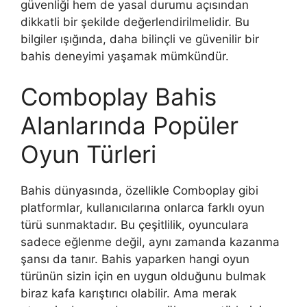
güvenliği hem de yasal durumu açısından
dikkatli bir şekilde değerlendirilmelidir. Bu
bilgiler ışığında, daha bilinçli ve güvenilir bir
bahis deneyimi yaşamak mümkündür.
Comboplay Bahis
Alanlarında Popüler
Oyun Türleri
Bahis dünyasında, özellikle Comboplay gibi
platformlar, kullanıcılarına onlarca farklı oyun
türü sunmaktadır. Bu çeşitlilik, oyunculara
sadece eğlenme değil, aynı zamanda kazanma
şansı da tanır. Bahis yaparken hangi oyun
türünün sizin için en uygun olduğunu bulmak
biraz kafa karıştırıcı olabilir. Ama merak