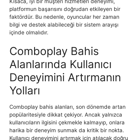
Kısaca, iyi bir müşteri hizmetleri deneyimi,
platformun başarısını doğrudan etkileyen bir
faktördür. Bu nedenle, oyuncular her zaman
bilgi ve destek alabileceği bir sistem arayışı
içinde olmalıdır.
Comboplay Bahis
Alanlarında Kullanıcı
Deneyimini Artırmanın
Yolları
Comboplay bahis alanları, son dönemde artan
popülaritesiyle dikkat çekiyor. Ancak yalnızca
kullanıcıların ilgisini çekmekle kalmayıp, onlara
harika bir deneyim sunmak da kritik bir nokta.
Kullanıcı deneyimini artırmak için atılacak doğru