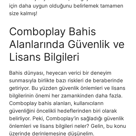
için daha uygun olduğunu belirlemek tamamen
size kalmış!
Comboplay Bahis
Alanlarında Güvenlik ve
Lisans Bilgileri
Bahis dünyası, heyecan verici bir deneyim
sunmasıyla birlikte bazı riskleri de beraberinde
getiriyor. Bu yüzden güvenlik önlemleri ve lisans
bilgilerinin önemi her zamankinden daha fazla.
Comboplay bahis alanları, kullanıcıların
güvenliğini öncelikli hedeflerinden biri olarak
belirliyor. Peki, Comboplay’in sağladığı güvenlik
önlemleri ve lisans bilgileri neler? Gelin, bu konu
üzerinde derinlemesine düşünelim.