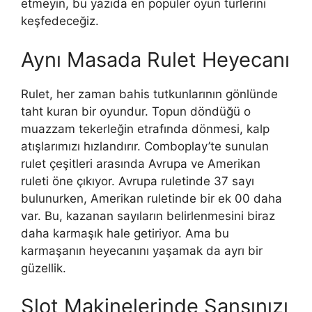
etmeyin, bu yazıda en popüler oyun türlerini
keşfedeceğiz.
Aynı Masada Rulet Heyecanı
Rulet, her zaman bahis tutkunlarının gönlünde
taht kuran bir oyundur. Topun döndüğü o
muazzam tekerleğin etrafında dönmesi, kalp
atışlarımızı hızlandırır. Comboplay’te sunulan
rulet çeşitleri arasında Avrupa ve Amerikan
ruleti öne çıkıyor. Avrupa ruletinde 37 sayı
bulunurken, Amerikan ruletinde bir ek 00 daha
var. Bu, kazanan sayıların belirlenmesini biraz
daha karmaşık hale getiriyor. Ama bu
karmaşanın heyecanını yaşamak da ayrı bir
güzellik.
Slot Makinelerinde Şansınızı