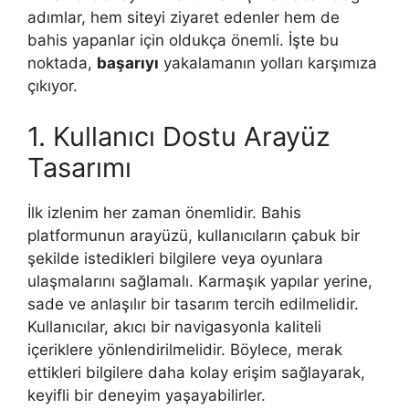
adımlar, hem siteyi ziyaret edenler hem de
bahis yapanlar için oldukça önemli. İşte bu
noktada,
başarıyı
yakalamanın yolları karşımıza
çıkıyor.
1. Kullanıcı Dostu Arayüz
Tasarımı
İlk izlenim her zaman önemlidir. Bahis
platformunun arayüzü, kullanıcıların çabuk bir
şekilde istedikleri bilgilere veya oyunlara
ulaşmalarını sağlamalı. Karmaşık yapılar yerine,
sade ve anlaşılır bir tasarım tercih edilmelidir.
Kullanıcılar, akıcı bir navigasyonla kaliteli
içeriklere yönlendirilmelidir. Böylece, merak
ettikleri bilgilere daha kolay erişim sağlayarak,
keyifli bir deneyim yaşayabilirler.