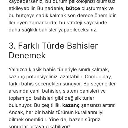
kaybederseniz, bu durum psikolojinizi olumsuz
etkileyebilir. Bu nedenle,
bütçe
oluşturmak ve
bu bütçeye sadık kalmak son derece önemlidir.
İlerleyen zamanlarda, bu strateji sayesinde
daha sağlıklı bahisler yapabileceksiniz.
3. Farklı Türde Bahisler
Denemek
Yalnızca klasik bahis türleriyle sınırlı kalmak,
kazanç potansiyelinizi azaltabilir. Comboplay,
farklı bahis seçenekleri sunuyor. Bu seçenekler
arasında canlı bahisler, sistem bahisleri ve
toplam gol bahisleri gibi değişik türler
bulunuyor. Bu çeşitlilik,
kazanç
şansınızı artırır.
Ancak, her bir bahis türünün kurallarını iyi
bilmek önemlidir. Yine de, bazen sürpriz
sonuçlar ortaya çıkabiliyor!