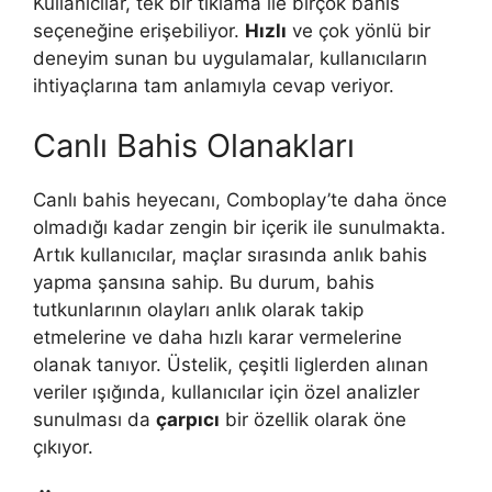
Kullanıcılar, tek bir tıklama ile birçok bahis
seçeneğine erişebiliyor.
Hızlı
ve çok yönlü bir
deneyim sunan bu uygulamalar, kullanıcıların
ihtiyaçlarına tam anlamıyla cevap veriyor.
Canlı Bahis Olanakları
Canlı bahis heyecanı, Comboplay’te daha önce
olmadığı kadar zengin bir içerik ile sunulmakta.
Artık kullanıcılar, maçlar sırasında anlık bahis
yapma şansına sahip. Bu durum, bahis
tutkunlarının olayları anlık olarak takip
etmelerine ve daha hızlı karar vermelerine
olanak tanıyor. Üstelik, çeşitli liglerden alınan
veriler ışığında, kullanıcılar için özel analizler
sunulması da
çarpıcı
bir özellik olarak öne
çıkıyor.