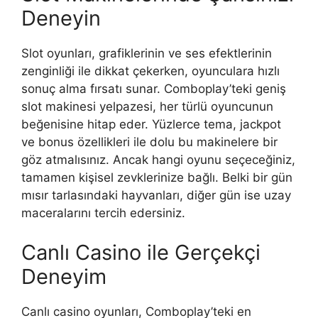
Deneyin
Slot oyunları, grafiklerinin ve ses efektlerinin
zenginliği ile dikkat çekerken, oyunculara hızlı
sonuç alma fırsatı sunar. Comboplay’teki geniş
slot makinesi yelpazesi, her türlü oyuncunun
beğenisine hitap eder. Yüzlerce tema, jackpot
ve bonus özellikleri ile dolu bu makinelere bir
göz atmalısınız. Ancak hangi oyunu seçeceğiniz,
tamamen kişisel zevklerinize bağlı. Belki bir gün
mısır tarlasındaki hayvanları, diğer gün ise uzay
maceralarını tercih edersiniz.
Canlı Casino ile Gerçekçi
Deneyim
Canlı casino oyunları, Comboplay’teki en